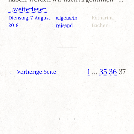
…weiterlesen
Dienstag, 7. August,
allgemein
, 
Katharina
2018
reisend
Bacher
1
…
35
36
37
←
Vorherige Seite