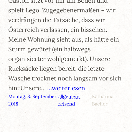
Gastón sitzt vor mir am Boden und
spielt Lego. Zugegebenermaßen – wir
verdrängen die Tatsache, dass wir
Österreich verlassen, ein bisschen.
Meine Wohnung sieht aus, als hätte ein
Sturm gewütet (ein halbwegs
organisierter wohlgemerkt). Unsere
Rucksäcke liegen bereit, die letzte
Wäsche trocknet noch langsam vor sich
hin. Unsere…
…weiterlesen
Montag, 3. September,
allgemein
, 
Katharina
2018
reisend
Bacher