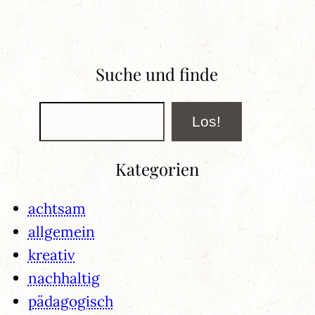
Suche und finde
Suchen
Los!
Kategorien
achtsam
allgemein
kreativ
nachhaltig
pädagogisch