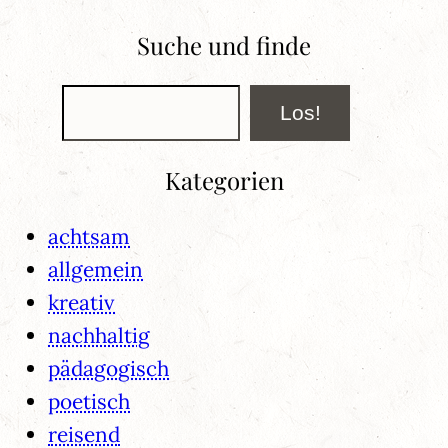
Suche und finde
Suchen
Los!
Kategorien
achtsam
allgemein
kreativ
nachhaltig
pädagogisch
poetisch
reisend