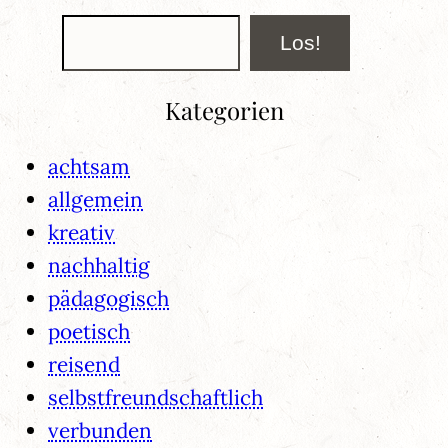
Suchen
Los!
Kategorien
achtsam
allgemein
kreativ
nachhaltig
pädagogisch
poetisch
reisend
selbstfreundschaftlich
verbunden