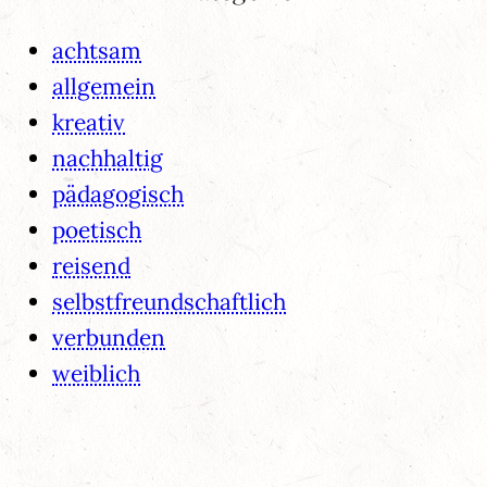
achtsam
allgemein
kreativ
nachhaltig
pädagogisch
poetisch
reisend
selbstfreundschaftlich
verbunden
weiblich