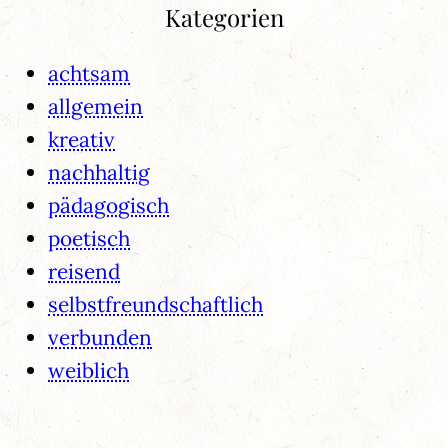
Kategorien
achtsam
allgemein
kreativ
nachhaltig
pädagogisch
poetisch
reisend
selbstfreundschaftlich
verbunden
weiblich