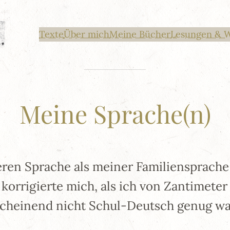
Texte
Über mich
Meine Bücher
Lesungen & 
Meine Sprache(n)
eren Sprache als meiner Familiensprache k
orrigierte mich, als ich von Zantimeter
scheinend nicht Schul-Deutsch genug war.