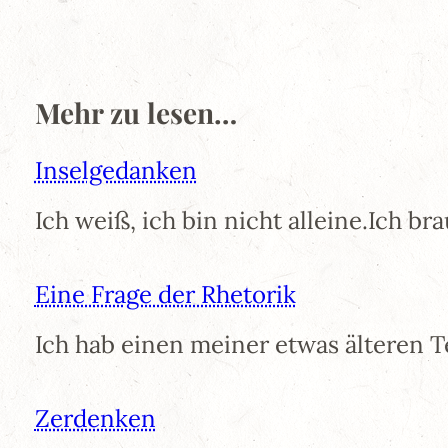
Mehr zu lesen…
Inselgedanken
Ich weiß, ich bin nicht alleine.Ich b
Eine Frage der Rhetorik
Ich hab einen meiner etwas älteren 
Zerdenken