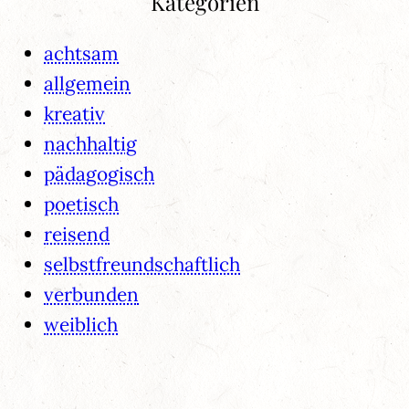
Kategorien
achtsam
allgemein
kreativ
nachhaltig
pädagogisch
poetisch
reisend
selbstfreundschaftlich
verbunden
weiblich