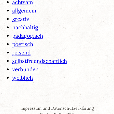
achtsam
allgemein
kreativ
nachhaltig
pädagogisch
poetisch
reisend
selbstfreundschaftlich
verbunden
weiblich
Impressum und Datenschutzerklärung