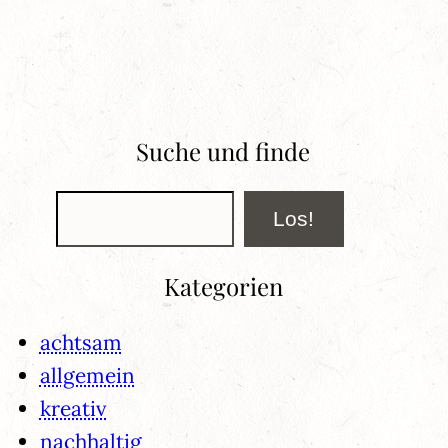
Suche und finde
Suchen
Los!
Kategorien
achtsam
allgemein
kreativ
nachhaltig