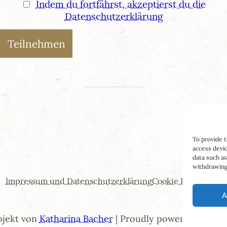
Indem du fortfährst, akzeptierst du die
Datenschutzerklärung
To provide t
access devic
data such as
withdrawing 
Impressum und Datenschutzerklärung
Cookie Policy (EU)
A
ojekt von
Katharina Bacher
| Proudly powered by
Wor