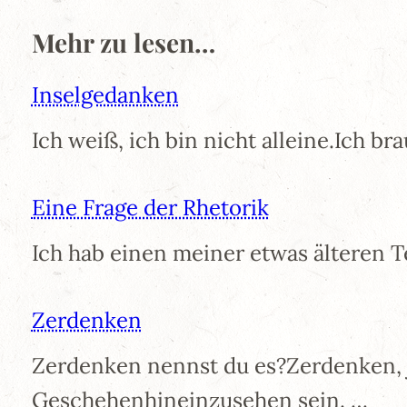
Mehr zu lesen…
Inselgedanken
Ich weiß, ich bin nicht alleine.Ich b
Eine Frage der Rhetorik
Ich hab einen meiner etwas älteren 
Zerdenken
Zerdenken nennst du es?Zerdenken,
Geschehenhineinzusehen sein. …