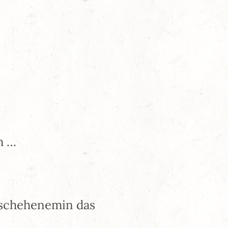
m …
eschehenemin das