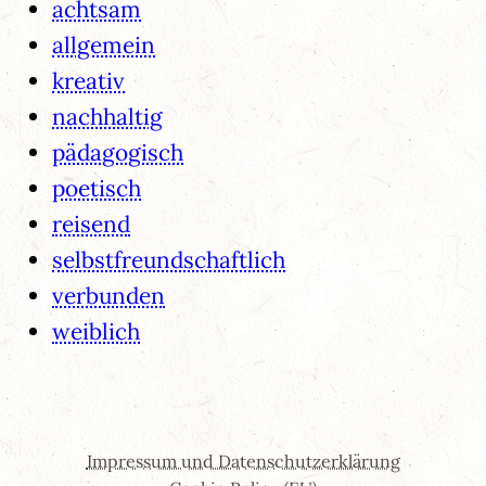
achtsam
allgemein
kreativ
nachhaltig
pädagogisch
poetisch
reisend
selbstfreundschaftlich
verbunden
weiblich
Impressum und Datenschutzerklärung