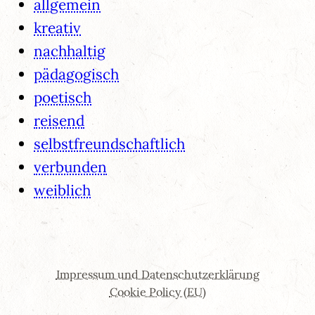
allgemein
kreativ
nachhaltig
pädagogisch
poetisch
reisend
selbstfreundschaftlich
verbunden
weiblich
Impressum und Datenschutzerklärung
Cookie Policy (EU)