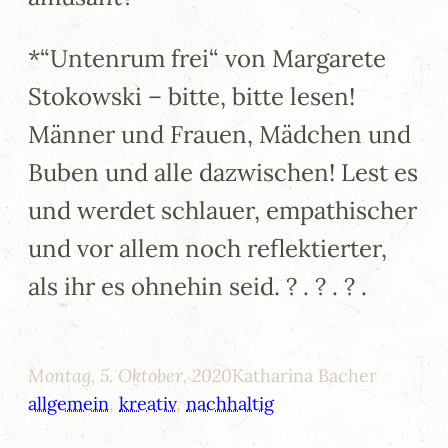
*“Untenrum frei“ von Margarete
Stokowski – bitte, bitte lesen!
Männer und Frauen, Mädchen und
Buben und alle dazwischen! Lest es
und werdet schlauer, empathischer
und vor allem noch reflektierter,
als ihr es ohnehin seid. ? . ? . ? .
Montag, 5. Oktober, 2020
Katharina Bacher
allgemein
, 
kreativ
, 
nachhaltig