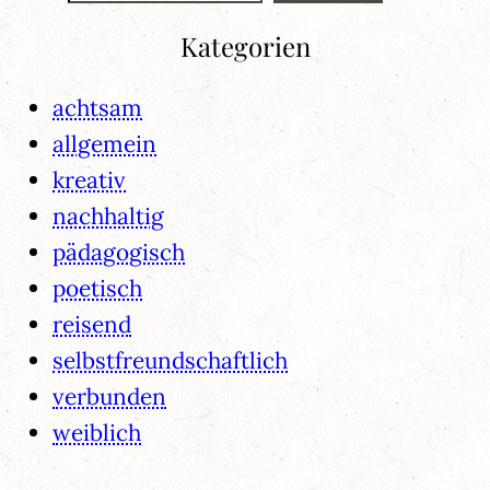
Kategorien
achtsam
allgemein
kreativ
nachhaltig
pädagogisch
poetisch
reisend
selbstfreundschaftlich
verbunden
weiblich