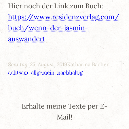
Hier noch der Link zum Buch:
https://www.residenzverlag.com/
buch/wenn-der-jasmin-
auswandert
Sonntag, 25. August, 2019
Katharina Bacher
achtsam
, 
allgemein
, 
nachhaltig
Erhalte meine Texte per E-
Mail!