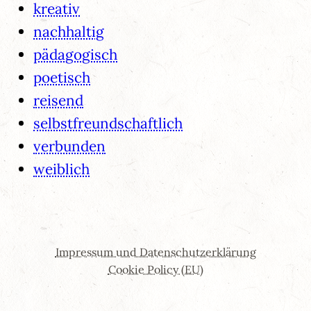
kreativ
nachhaltig
pädagogisch
poetisch
reisend
selbstfreundschaftlich
verbunden
weiblich
Impressum und Datenschutzerklärung
Cookie Policy (EU)