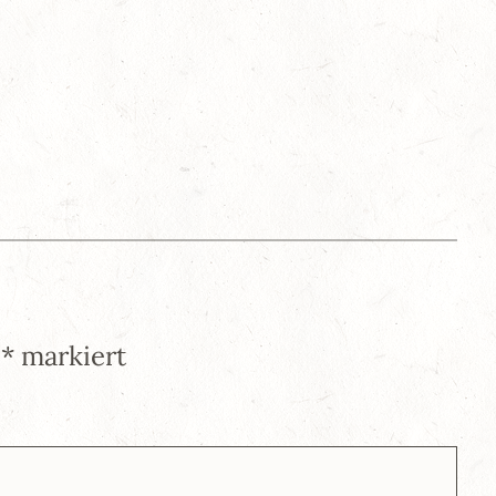
t
*
markiert