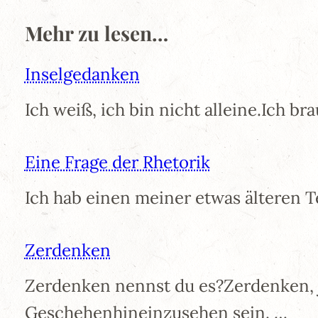
Mehr zu lesen…
Inselgedanken
Ich weiß, ich bin nicht alleine.Ich b
Eine Frage der Rhetorik
Ich hab einen meiner etwas älteren 
Zerdenken
Zerdenken nennst du es?Zerdenken,
Geschehenhineinzusehen sein. …