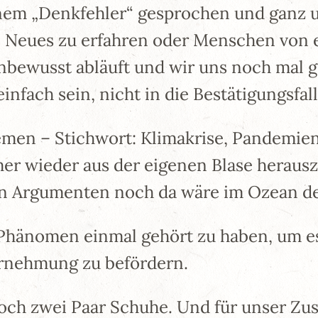
nem „Denkfehler“ gesprochen und ganz un
n, Neues zu erfahren oder Menschen von 
nbewusst abläuft und wir uns noch mal g
nfach sein, nicht in die Bestätigungsfal
emen – Stichwort: Klimakrise, Pandemie
mmer wieder aus der eigenen Blase heraus
n Argumenten noch da wäre im Ozean de
ses Phänomen einmal gehört zu haben, um 
hrnehmung zu befördern.
och zwei Paar Schuhe. Und für unser Z