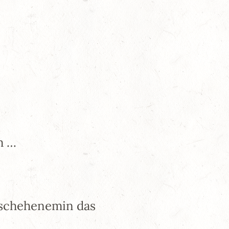
m …
eschehenemin das