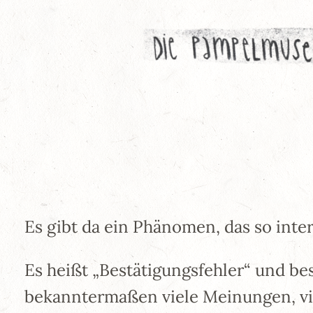
Zum
Inhalt
springen
Es gibt da ein Phänomen, das so intere
Es heißt „Bestätigungsfehler“ und be
bekanntermaßen viele Meinungen, viel