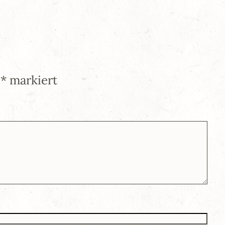
t
*
markiert