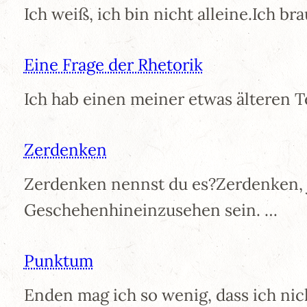
Ich weiß, ich bin nicht alleine.Ich b
Eine Frage der Rhetorik
Ich hab einen meiner etwas älteren 
Zerdenken
Zerdenken nennst du es?Zerdenken,
Geschehenhineinzusehen sein. …
Punktum
Enden mag ich so wenig, dass ich ni