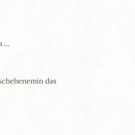
m …
eschehenemin das