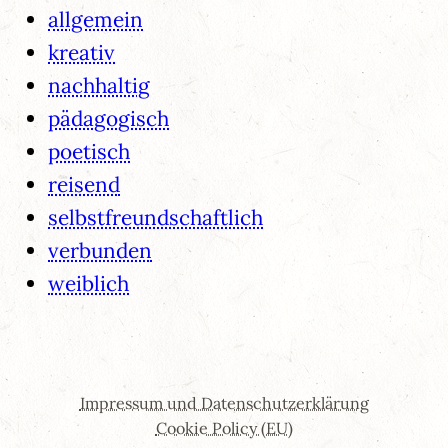
allgemein
kreativ
nachhaltig
pädagogisch
poetisch
reisend
selbstfreundschaftlich
verbunden
weiblich
Impressum und Datenschutzerklärung
Cookie Policy (EU)