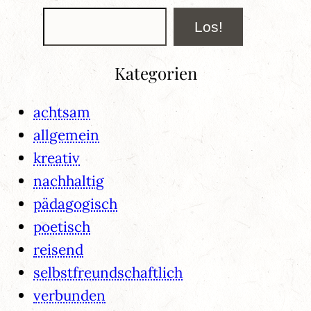
Suchen
Los!
Kategorien
achtsam
allgemein
kreativ
nachhaltig
pädagogisch
poetisch
reisend
selbstfreundschaftlich
verbunden