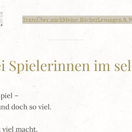
Texte
Über mich
Meine Bücher
Lesungen & 
i Spielerinnen im sel
piel –
nd doch so viel.
viel macht.