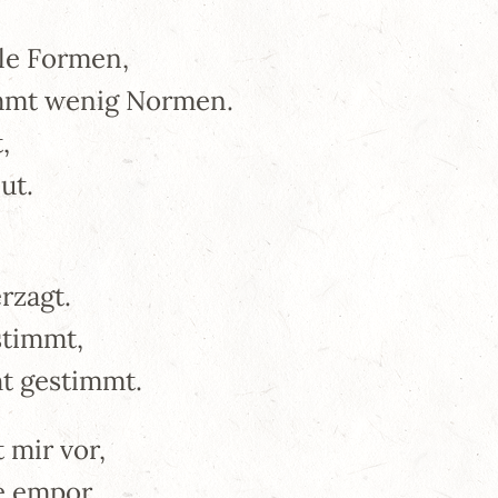
ele Formen,
ommt wenig Normen.
,
ut.
rzagt.
stimmt,
ht gestimmt.
mir vor,
e empor,