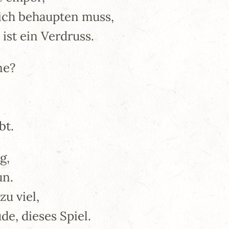
sich behaupten muss,
 ist ein Verdruss.
ne?
bt.
g,
un.
u viel,
e, dieses Spiel.