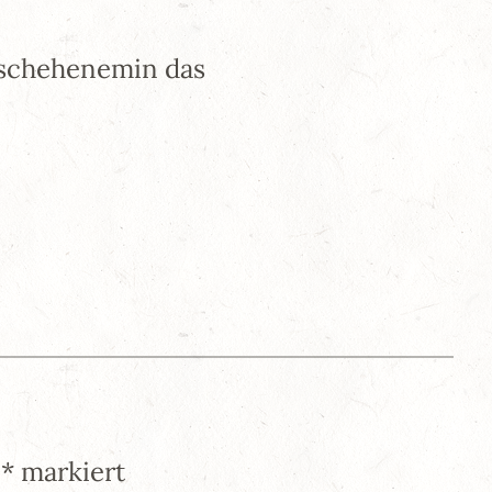
eschehenemin das
t
*
markiert