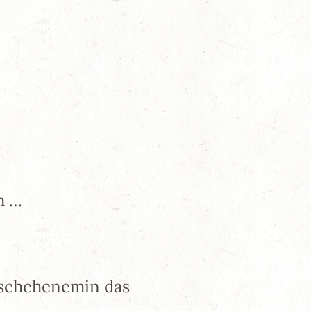
m …
eschehenemin das