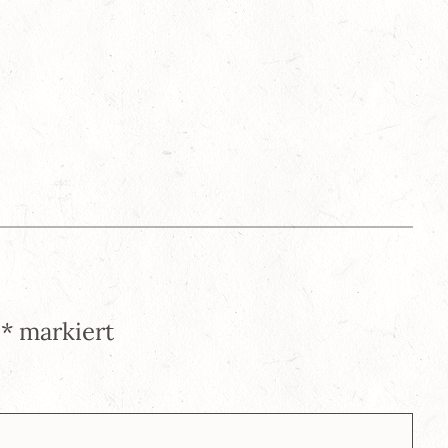
t
*
markiert