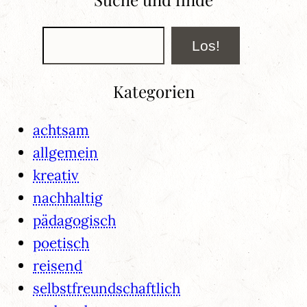
Suchen
Los!
Kategorien
achtsam
allgemein
kreativ
nachhaltig
pädagogisch
poetisch
reisend
selbstfreundschaftlich